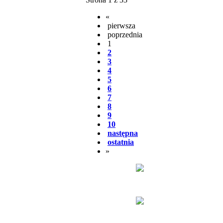
«
pierwsza
poprzednia
1
2
3
4
5
6
7
8
9
10
następna
ostatnia
»