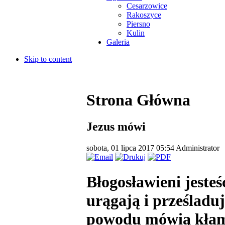
Cesarzowice
Rakoszyce
Piersno
Kulin
Galeria
Skip to content
Strona Główna
Jezus mówi
sobota, 01 lipca 2017 05:54
Administrator
Błogosławieni jesteś
urągają i prześladuj
powodu mówią kłaml