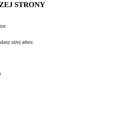
ZEJ STRONY
tor
odany niżej adres:
5