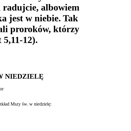
 i radujcie, albowiem
a jest w niebie. Tak
li proroków, którzy
 5,11-12).
W NIEDZIELĘ
or
zkład Mszy św. w niedzielę: