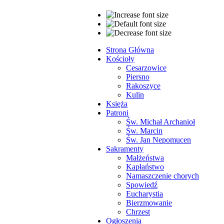
Strona Główna
Kościoły
Cesarzowice
Piersno
Rakoszyce
Kulin
Księża
Patroni
Św. Michał Archanioł
Św. Marcin
Św. Jan Nepomucen
Sakramenty
Małżeństwa
Kapłaństwo
Namaszczenie chorych
Spowiedź
Eucharystia
Bierzmowanie
Chrzest
Ogłoszenia