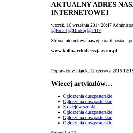
AKTUALNY ADRES NAS
INTERNETOWEJ
wtorek, 16 września 2014 20:47
Administra
Strona internetowa naszej parafii posiada p
www.kulin.archidiecezja.wroc.pl
Poprawiony: piątek, 12 czerwca 2015 12:1
Więcej artykułów…
Ogłoszenia duszpasterskie
Ogłoszenia duszpasterskie
Z dziejów szopki
Ogłoszenia duszpasterskie
Ogłoszenia duszpasterskie
Ogłoszenia duszpasterskie
Strona 1 z 33