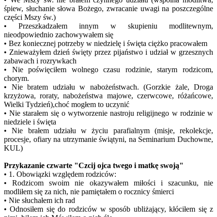
śpiew, słuchanie słowa Bożego, zwracanie uwagi na poszczególne
części Mszy św.)
• Przeszkadzałem innym w skupieniu modlitewnym,
nieodpowiednio zachowywałem się
• Bez koniecznej potrzeby w niedzielę i święta ciężko pracowałem
• Znieważyłem dzień święty przez pijaństwo i udział w grzesznych
zabawach i rozrywkach
• Nie poświęciłem wolnego czasu rodzinie, starym rodzicom,
chorym.
• Nie bratem udziału w nabożeństwach. (Gorzkie żale, Droga
krzyżowa, roraty, nabożeństwa majowe, czerwcowe, różańcowe,
Wielki Tydzień),choć mogłem to uczynić
• Nie starałem się o wytworzenie nastroju religijnego w rodzinie w
niedziele i święta
• Nie brałem udziału w życiu parafialnym (misje, rekolekcje,
procesje, ofiary na utrzymanie świątyni, na Seminarium Duchowne,
KUL)
Przykazanie czwarte "Czcij ojca twego i matkę swoją"
• 1. Obowiązki względem rodziców:
• Rodzicom swoim nie okazywałem miłości i szacunku, nie
modliłem się za nich, nie pamiętałem o rocznicy śmierci
• Nie słuchałem ich rad
• Odnosiłem się do rodziców w sposób ubliżający, kłóciłem się z