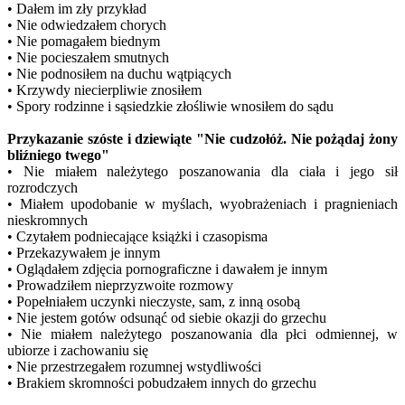
• Dałem im zły przykład
• Nie odwiedzałem chorych
• Nie pomagałem biednym
• Nie pocieszałem smutnych
• Nie podnosiłem na duchu wątpiących
• Krzywdy niecierpliwie znosiłem
• Spory rodzinne i sąsiedzkie złośliwie wnosiłem do sądu
Przykazanie szóste i dziewiąte "Nie cudzołóż. Nie pożądaj żony
bliźniego twego"
• Nie miałem należytego poszanowania dla ciała i jego sił
rozrodczych
• Miałem upodobanie w myślach, wyobrażeniach i pragnieniach
nieskromnych
• Czytałem podniecające książki i czasopisma
• Przekazywałem je innym
• Oglądałem zdjęcia pornograficzne i dawałem je innym
• Prowadziłem nieprzyzwoite rozmowy
• Popełniałem uczynki nieczyste, sam, z inną osobą
• Nie jestem gotów odsunąć od siebie okazji do grzechu
• Nie miałem należytego poszanowania dla płci odmiennej, w
ubiorze i zachowaniu się
• Nie przestrzegałem rozumnej wstydliwości
• Brakiem skromności pobudzałem innych do grzechu