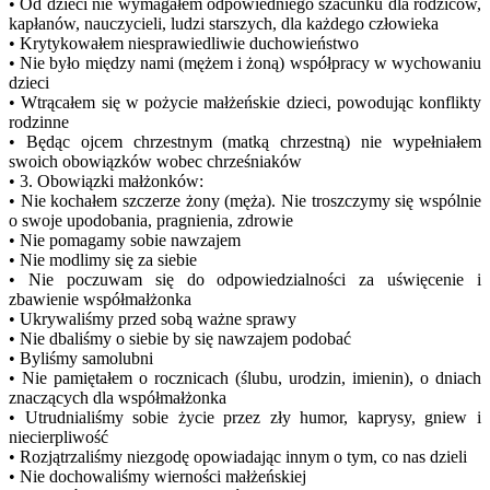
• Od dzieci nie wymagałem odpowiedniego szacunku dla rodziców,
kapłanów, nauczycieli, ludzi starszych, dla każdego człowieka
• Krytykowałem niesprawiedliwie duchowieństwo
• Nie było między nami (mężem i żoną) współpracy w wychowaniu
dzieci
• Wtrącałem się w pożycie małżeńskie dzieci, powodując konflikty
rodzinne
• Będąc ojcem chrzestnym (matką chrzestną) nie wypełniałem
swoich obowiązków wobec chrześniaków
• 3. Obowiązki małżonków:
• Nie kochałem szczerze żony (męża). Nie troszczymy się wspólnie
o swoje upodobania, pragnienia, zdrowie
• Nie pomagamy sobie nawzajem
• Nie modlimy się za siebie
• Nie poczuwam się do odpowiedzialności za uświęcenie i
zbawienie współmałżonka
• Ukrywaliśmy przed sobą ważne sprawy
• Nie dbaliśmy o siebie by się nawzajem podobać
• Byliśmy samolubni
• Nie pamiętałem o rocznicach (ślubu, urodzin, imienin), o dniach
znaczących dla współmałżonka
• Utrudnialiśmy sobie życie przez zły humor, kaprysy, gniew i
niecierpliwość
• Rozjątrzaliśmy niezgodę opowiadając innym o tym, co nas dzieli
• Nie dochowaliśmy wierności małżeńskiej