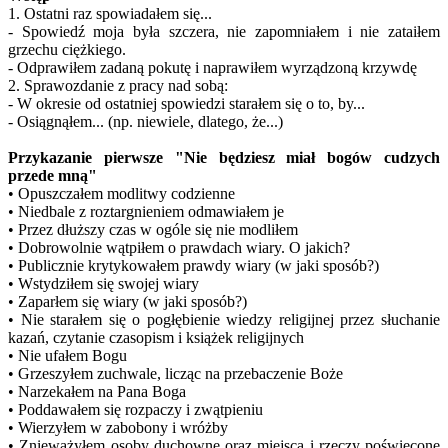
1. Ostatni raz spowiadałem się...
- Spowiedź moja była szczera, nie zapomniałem i nie zataiłem
grzechu ciężkiego.
- Odprawiłem zadaną pokutę i naprawiłem wyrządzoną krzywdę
2. Sprawozdanie z pracy nad sobą:
- W okresie od ostatniej spowiedzi starałem się o to, by...
- Osiągnąłem... (np. niewiele, dlatego, że...)
Przykazanie pierwsze "Nie będziesz miał bogów cudzych
przede mną"
• Opuszczałem modlitwy codzienne
• Niedbale z roztargnieniem odmawiałem je
• Przez dłuższy czas w ogóle się nie modliłem
• Dobrowolnie wątpiłem o prawdach wiary. O jakich?
• Publicznie krytykowałem prawdy wiary (w jaki sposób?)
• Wstydziłem się swojej wiary
• Zaparłem się wiary (w jaki sposób?)
• Nie starałem się o pogłębienie wiedzy religijnej przez słuchanie
kazań, czytanie czasopism i książek religijnych
• Nie ufałem Bogu
• Grzeszyłem zuchwale, licząc na przebaczenie Boże
• Narzekałem na Pana Boga
• Poddawałem się rozpaczy i zwątpieniu
• Wierzyłem w zabobony i wróżby
• Znieważyłem osoby duchowne oraz miejsca i rzeczy poświęcone