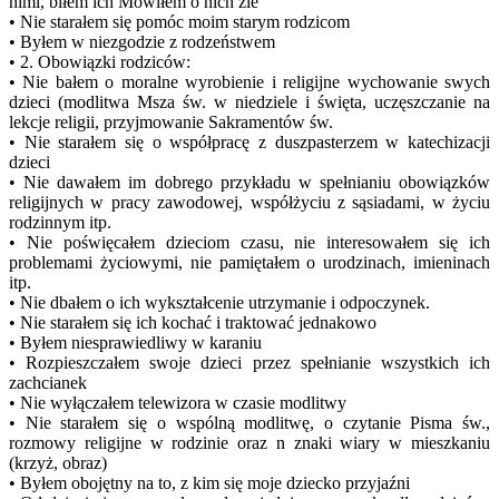
nimi, biłem ich Mówiłem o nich źle
• Nie starałem się pomóc moim starym rodzicom
• Byłem w niezgodzie z rodzeństwem
• 2. Obowiązki rodziców:
• Nie bałem o moralne wyrobienie i religijne wychowanie swych
dzieci (modlitwa Msza św. w niedziele i święta, uczęszczanie na
lekcje religii, przyjmowanie Sakramentów św.
• Nie starałem się o współpracę z duszpasterzem w katechizacji
dzieci
• Nie dawałem im dobrego przykładu w spełnianiu obowiązków
religijnych w pracy zawodowej, współżyciu z sąsiadami, w życiu
rodzinnym itp.
• Nie poświęcałem dzieciom czasu, nie interesowałem się ich
problemami życiowymi, nie pamiętałem o urodzinach, imieninach
itp.
• Nie dbałem o ich wykształcenie utrzymanie i odpoczynek.
• Nie starałem się ich kochać i traktować jednakowo
• Byłem niesprawiedliwy w karaniu
• Rozpieszczałem swoje dzieci przez spełnianie wszystkich ich
zachcianek
• Nie wyłączałem telewizora w czasie modlitwy
• Nie starałem się o wspólną modlitwę, o czytanie Pisma św.,
rozmowy religijne w rodzinie oraz n znaki wiary w mieszkaniu
(krzyż, obraz)
• Byłem obojętny na to, z kim się moje dziecko przyjaźni