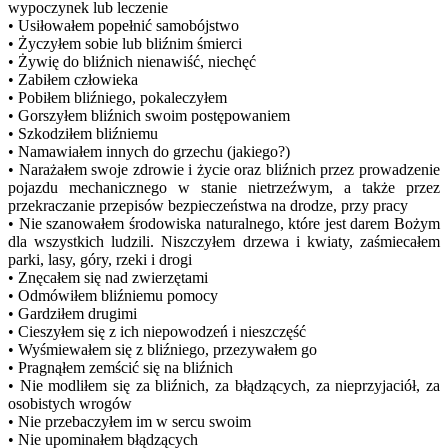
wypoczynek lub leczenie
• Usiłowałem popełnić samobójstwo
• Życzyłem sobie lub bliźnim śmierci
• Żywię do bliźnich nienawiść, niechęć
• Zabiłem człowieka
• Pobiłem bliźniego, pokaleczyłem
• Gorszyłem bliźnich swoim postępowaniem
• Szkodziłem bliźniemu
• Namawiałem innych do grzechu (jakiego?)
• Narażałem swoje zdrowie i życie oraz bliźnich przez prowadzenie
pojazdu mechanicznego w stanie nietrzeźwym, a także przez
przekraczanie przepisów bezpieczeństwa na drodze, przy pracy
• Nie szanowałem środowiska naturalnego, które jest darem Bożym
dla wszystkich ludzili. Niszczyłem drzewa i kwiaty, zaśmiecałem
parki, lasy, góry, rzeki i drogi
• Znęcałem się nad zwierzętami
• Odmówiłem bliźniemu pomocy
• Gardziłem drugimi
• Cieszyłem się z ich niepowodzeń i nieszczęść
• Wyśmiewałem się z bliźniego, przezywałem go
• Pragnąłem zemścić się na bliźnich
• Nie modliłem się za bliźnich, za błądzących, za nieprzyjaciół, za
osobistych wrogów
• Nie przebaczyłem im w sercu swoim
• Nie upominałem błądzących