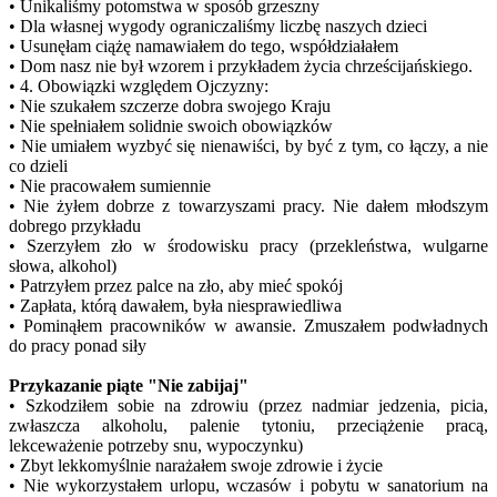
• Unikaliśmy potomstwa w sposób grzeszny
• Dla własnej wygody ograniczaliśmy liczbę naszych dzieci
• Usunęłam ciążę namawiałem do tego, współdziałałem
• Dom nasz nie był wzorem i przykładem życia chrześcijańskiego.
• 4. Obowiązki względem Ojczyzny:
• Nie szukałem szczerze dobra swojego Kraju
• Nie spełniałem solidnie swoich obowiązków
• Nie umiałem wyzbyć się nienawiści, by być z tym, co łączy, a nie
co dzieli
• Nie pracowałem sumiennie
• Nie żyłem dobrze z towarzyszami pracy. Nie dałem młodszym
dobrego przykładu
• Szerzyłem zło w środowisku pracy (przekleństwa, wulgarne
słowa, alkohol)
• Patrzyłem przez palce na zło, aby mieć spokój
• Zapłata, którą dawałem, była niesprawiedliwa
• Pominąłem pracowników w awansie. Zmuszałem podwładnych
do pracy ponad siły
Przykazanie piąte "Nie zabijaj"
• Szkodziłem sobie na zdrowiu (przez nadmiar jedzenia, picia,
zwłaszcza alkoholu, palenie tytoniu, przeciążenie pracą,
lekceważenie potrzeby snu, wypoczynku)
• Zbyt lekkomyślnie narażałem swoje zdrowie i życie
• Nie wykorzystałem urlopu, wczasów i pobytu w sanatorium na