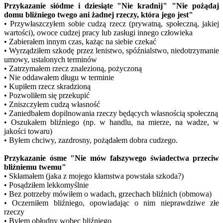
Przykazanie siódme i dziesiąte "Nie kradnij" "Nie pożądaj
domu bliźniego twego ani żadnej rzeczy, która jego jest"
• Przywłaszczyłem sobie cudzą rzecz (prywatną, społeczną, jakiej
wartości), owoce cudzej pracy lub zasługi innego człowieka
• Zabierałem innym czas, każąc na siebie czekać
• Wyrządziłem szkodę przez lenistwo, spóźnialstwo, niedotrzymanie
umowy, ustalonych terminów
• Zatrzymałem rzecz znalezioną, pożyczoną
• Nie oddawałem długu w terminie
• Kupiłem rzecz skradzioną
• Pozwoliłem się przekupić
• Zniszczyłem cudzą własność
• Zaniedbałem dopilnowania rzeczy będących własnością społeczną
• Oszukałem bliźniego (np. w handlu, na mierze, na wadze, w
jakości towaru)
• Byłem chciwy, zazdrosny, pożądałem dobra cudzego.
Przykazanie ósme "Nie mów fałszywego świadectwa przeciw
bliźniemu twemu"
• Skłamałem (jaka z mojego kłamstwa powstała szkoda?)
• Posądziłem lekkomyślnie
• Bez potrzeby mówiłem o wadach, grzechach bliźnich (obmowa)
• Oczerniłem bliźniego, opowiadając o nim nieprawdziwe złe
rzeczy
• Byłem obłudny wobec bliźniego