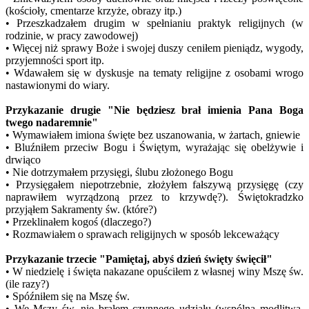
(kościoły, cmentarze krzyże, obrazy itp.)
• Przeszkadzałem drugim w spełnianiu praktyk religijnych (w
rodzinie, w pracy zawodowej)
• Więcej niż sprawy Boże i swojej duszy ceniłem pieniądz, wygody,
przyjemności sport itp.
• Wdawałem się w dyskusje na tematy religijne z osobami wrogo
nastawionymi do wiary.
Przykazanie drugie "Nie będziesz brał imienia Pana Boga
twego nadaremnie"
• Wymawiałem imiona święte bez uszanowania, w żartach, gniewie
• Bluźniłem przeciw Bogu i Świętym, wyrażając się obelżywie i
drwiąco
• Nie dotrzymałem przysięgi, ślubu złożonego Bogu
• Przysięgałem niepotrzebnie, złożyłem fałszywą przysięgę (czy
naprawiłem wyrządzoną przez to krzywdę?). Świętokradzko
przyjąłem Sakramenty św. (które?)
• Przeklinałem kogoś (dlaczego?)
• Rozmawiałem o sprawach religijnych w sposób lekceważący
Przykazanie trzecie "Pamiętaj, abyś dzień święty święcił"
• W niedzielę i święta nakazane opuściłem z własnej winy Mszę św.
(ile razy?)
• Spóźniłem się na Mszę św.
• We Mszy św. nie brałem czynnego udziału (wspólna modlitwa,