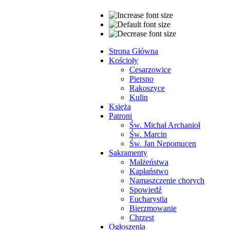
Strona Główna
Kościoły
Cesarzowice
Piersno
Rakoszyce
Kulin
Księża
Patroni
Św. Michał Archanioł
Św. Marcin
Św. Jan Nepomucen
Sakramenty
Małżeństwa
Kapłaństwo
Namaszczenie chorych
Spowiedź
Eucharystia
Bierzmowanie
Chrzest
Ogłoszenia